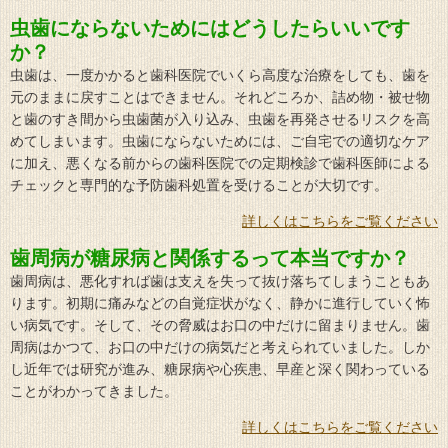
虫歯にならないためにはどうしたらいいです
か？
虫歯は、一度かかると歯科医院でいくら高度な治療をしても、歯を
元のままに戻すことはできません。それどころか、詰め物・被せ物
と歯のすき間から虫歯菌が入り込み、虫歯を再発させるリスクを高
めてしまいます。虫歯にならないためには、ご自宅での適切なケア
に加え、悪くなる前からの歯科医院での定期検診で歯科医師による
チェックと専門的な予防歯科処置を受けることが大切です。
詳しくはこちらをご覧ください
歯周病が糖尿病と関係するって本当ですか？
歯周病は、悪化すれば歯は支えを失って抜け落ちてしまうこともあ
ります。初期に痛みなどの自覚症状がなく、静かに進行していく怖
い病気です。そして、その脅威はお口の中だけに留まりません。歯
周病はかつて、お口の中だけの病気だと考えられていました。しか
し近年では研究が進み、糖尿病や心疾患、早産と深く関わっている
ことがわかってきました。
詳しくはこちらをご覧ください