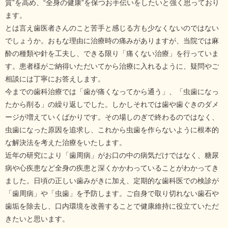
質”を高め、“全身の健康”を保つお手伝いをしたいと強く思っており
ます。
とは言え歯医者さんのこと苦手と感じる方も少なくないのではない
でしょうか。おもな理由に治療時の痛みがありますが、当院では麻
酔の種類や針を工夫し、できる限り「痛くない治療」を行っていま
す。患者様がご納得いただいてから治療に入れるように、疑問やご
相談には丁寧にお答えします。
今までの歯科治療では「歯が痛くなってから通う」、「虫歯になっ
たから削る」の繰り返しでした。しかしそれでは歯や歯ぐきのダメ
ージが増えていくばかりです。その場しのぎで終わるのではなく、
虫歯になった原因を追求し、これから虫歯を作らないように根本的
な解決法を考えた治療をいたします。
近年の研究により「歯周病」がお口の中の病気だけではなく、糖尿
病や心疾患など全身の疾患と深くかかわっていることがわかってき
ました。日頃の正しい歯みがきに加え、定期的な歯科医での検診が
「歯周病」や「虫歯」を予防します。ご自身で取り切れない歯石や
歯垢を除去し、口内環境を改善することで健康維持に役立ていただ
きたいと思います。