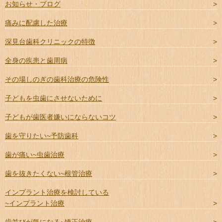
お知らせ・ブログ
痛みに配慮した治療
深見台歯科クリニックの特徴
全身の疾患と歯周病
その場しのぎの歯科治療の危険性
子どもを虫歯にさせないために
子どもが歯医者嫌いにならないコツ
歯を守りたい~予防歯科
歯が痛い~虫歯治療
歯を抜きたくない~根管治療
インプラント治療を検討している
~インプラント治療
歯並びが気になる~矯正治療