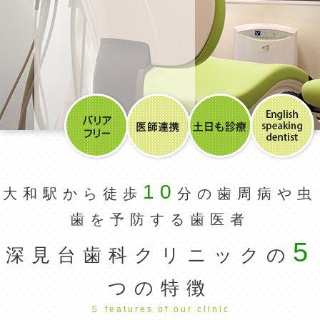
10
大和駅から徒歩
分の
歯周病や虫
歯を予防する歯医者
5
深見台歯科クリニックの
つの特徴
５ features of our clinic