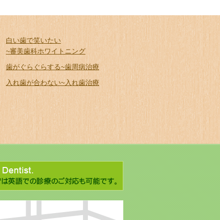
白い歯で笑いたい
~審美歯科ホワイトニング
歯がぐらぐらする~歯周病治療
入れ歯が合わない~入れ歯治療