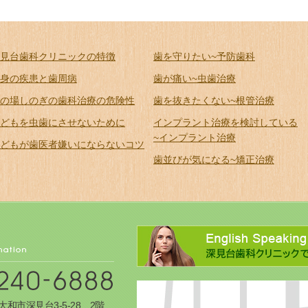
見台歯科クリニックの特徴
歯を守りたい~予防歯科
身の疾患と歯周病
歯が痛い~虫歯治療
の場しのぎの歯科治療の危険性
歯を抜きたくない~根管治療
どもを虫歯にさせないために
インプラント治療を検討している
~インプラント治療
どもが歯医者嫌いにならないコツ
歯並びが気になる~矯正治療
県大和市深見台3-5-28 2階