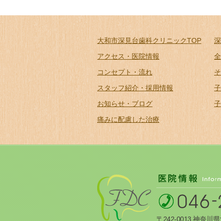
大和市深見台歯科クリニックTOP
深
アクセス・医院情報
全
コンセプト・流れ
そ
スタッフ紹介・採用情報
子
お知らせ・ブログ
子
痛みに配慮した治療
〒242-0013 神奈川