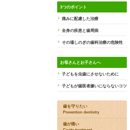
3つのポイント
痛みに配慮した治療
全身の疾患と歯周病
その場しのぎの歯科治療の危険性
お母さんとお子さんへ
子どもを虫歯にさせないために
子どもが歯医者嫌いにならないコツ
歯を守りたい
Prevention dentistry
歯が痛い
Cavity treatment