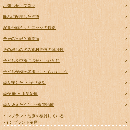
お知らせ・ブログ
痛みに配慮した治療
深見台歯科クリニックの特徴
全身の疾患と歯周病
その場しのぎの歯科治療の危険性
子どもを虫歯にさせないために
子どもが歯医者嫌いにならないコツ
歯を守りたい~予防歯科
歯が痛い~虫歯治療
歯を抜きたくない~根管治療
インプラント治療を検討している
~インプラント治療