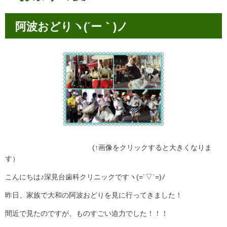
阿波おどりヽ(´ー｀)ノ
(↑画像をクリックすると大きくなりま
す）
こんにちは♪深見台歯科クリニックですヽ(=´▽`=)ﾉ
昨日、家族で大和の阿波おどりを見に行ってきました！
間近で見たのですが、ものすごい迫力でした！！！