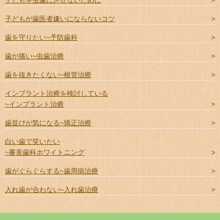
子どもが歯医者嫌いにならないコツ
歯を守りたい~予防歯科
歯が痛い~虫歯治療
歯を抜きたくない~根管治療
インプラント治療を検討している
~インプラント治療
歯並びが気になる~矯正治療
白い歯で笑いたい
~審美歯科ホワイトニング
歯がぐらぐらする~歯周病治療
入れ歯が合わない~入れ歯治療