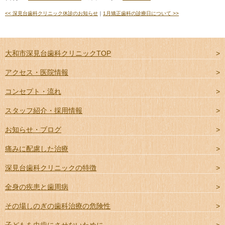
<<
深見台歯科クリニック休診のお知らせ
｜
1月矯正歯科の診療日について
>>
大和市深見台歯科クリニックTOP
アクセス・医院情報
コンセプト・流れ
スタッフ紹介・採用情報
お知らせ・ブログ
痛みに配慮した治療
深見台歯科クリニックの特徴
全身の疾患と歯周病
その場しのぎの歯科治療の危険性
子どもを虫歯にさせないために