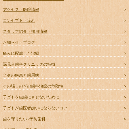
アクセス・医院情報
コンセプト・流れ
スタッフ紹介・採用情報
お知らせ・ブログ
痛みに配慮した治療
深見台歯科クリニックの特徴
全身の疾患と歯周病
その場しのぎの歯科治療の危険性
子どもを虫歯にさせないために
子どもが歯医者嫌いにならないコツ
歯を守りたい~予防歯科