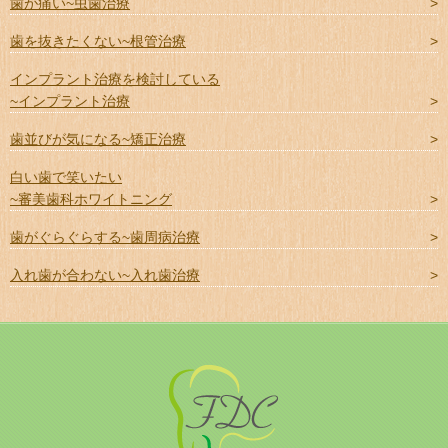
歯が痛い~虫歯治療
歯を抜きたくない~根管治療
インプラント治療を検討している
~インプラント治療
歯並びが気になる~矯正治療
白い歯で笑いたい
~審美歯科ホワイトニング
歯がぐらぐらする~歯周病治療
入れ歯が合わない~入れ歯治療