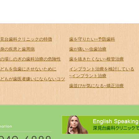
見台歯科クリニックの特徴
歯を守りたい~予防歯科
身の疾患と歯周病
歯が痛い~虫歯治療
の場しのぎの歯科治療の危険性
歯を抜きたくない~根管治療
どもを虫歯にさせないために
インプラント治療を検討している
~インプラント治療
どもが歯医者嫌いにならないコツ
歯並びが気になる~矯正治療