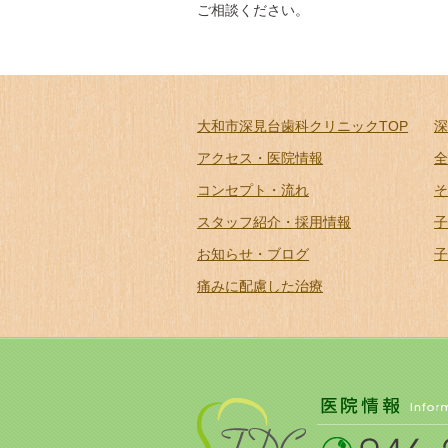
ご相談ください。
大和市深見台歯科クリニックTOP
深
アクセス・医院情報
全
コンセプト・流れ
そ
スタッフ紹介・採用情報
子
お知らせ・ブログ
子
痛みに配慮した治療