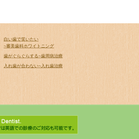
白い歯で笑いたい
~審美歯科ホワイトニング
歯がぐらぐらする~歯周病治療
入れ歯が合わない~入れ歯治療