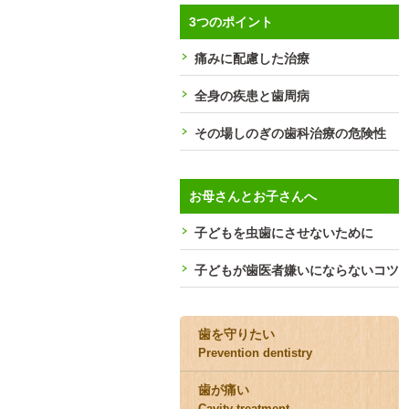
3つのポイント
痛みに配慮した治療
全身の疾患と歯周病
その場しのぎの歯科治療の危険性
お母さんとお子さんへ
子どもを虫歯にさせないために
子どもが歯医者嫌いにならないコツ
歯を守りたい
Prevention dentistry
歯が痛い
Cavity treatment